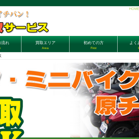
HOM
の流れ
買取エリア
初めての方
よく
w
Area
First
収